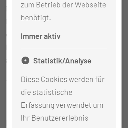
zum Betrieb der Webseite
ihre Wünsche entgegen, richten
benötigt.
ihnen das Essen an und kommen
eben auch mal ins Gespräch. Die
Immer aktiv
Patienten fühlen sich dadurch
auch besser, wohler.
Statistik/Analyse
Sie sagen, die Arbeit ist
Diese Cookies werden für
familienfreundlich - Wie sieht denn
die statistische
ein klassischer Tag bei Ihnen aus?
Erfassung verwendet um
Ihr Benutzererlebnis
Die Frühschicht dauert