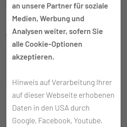
Jahr hier – war es eine gute
an unsere Partner für soziale
Empfehlung, zur TSG zu kommen?
Medien, Werbung und
Analysen weiter, sofern Sie
Ja auf jeden Fall! Also es war die
alle Cookie-Optionen
beste Entscheidung, die ich je
akzeptieren.
treffen konnte. Ich bin so glücklich,
ich bin angekommen und ich
Hinweis auf Verarbeitung Ihrer
möchte hierbleiben.
auf dieser Webseite erhobenen
Was macht die Arbeit für Sie aus?
Daten in den USA durch
Was macht Sie so glücklich?
Google, Facebook, Youtube.