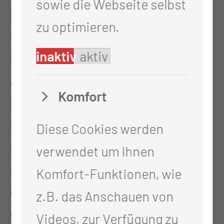
sowie die Webseite selbst
beispielsweise von 6 bis 12.30 Uhr
zu optimieren.
und die Spätschicht z.B. von 13.30
inaktiv
aktiv
bis 20 Uhr, immer abhängig davon,
auf welcher Station ich bin. Da
Komfort
bleibt mir ausreichend Zeit für die
Familie. Und das hatte ich so bei
Diese Cookies werden
meinem Job im Pflegeheim vorher
verwendet um Ihnen
nicht. Da war nicht Feierabend,
Komfort-Funktionen, wie
wenn Feierabend war, sondern
z.B. das Anschauen von
wenn ich mit den Bewohnern fertig
Videos, zur Verfügung zu