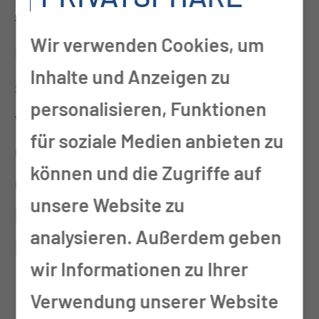
familienfreundliches
Wir verwenden Cookies, um
Unternehmen, die Arbeitszeiten
Inhalte und Anzeigen zu
sind familienfreundlich. Ich hatte
personalisieren, Funktionen
viel Gutes gehört von Kolleginnen,
für soziale Medien anbieten zu
die schon hier bei der TSG
können und die Zugriffe auf
gearbeitet haben und deswegen
unsere Website zu
habe ich mich entschieden, mich
analysieren. Außerdem geben
hier zu bewerben.
wir Informationen zu Ihrer
Nun arbeiten Sie seit einem halben
Verwendung unserer Website