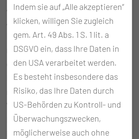
Indem sie auf „Alle akzeptieren“
Alles. Die Kollegen, die
klicken, willigen Sie zugleich
Atmosphäre, das Arbeiten selber.
gem. Art. 49 Abs. 1 S. 1 lit. a
Es ist abwechslungsreich, es ist
DSGVO ein, dass Ihre Daten in
nicht jeden Tag das Gleiche. Es ist
den USA verarbeitet werden.
einfach schön, auch das
Es besteht insbesondere das
Miteinander, die Kommunikation
Risiko, das Ihre Daten durch
mit der Leitung der TSG, den
US-Behörden zu Kontroll- und
Vorarbeitern, zwischen den
Überwachungszwecken,
Kollegen selbst. Das passt. Und es
möglicherweise auch ohne
ist eine fordernde Tätigkeit.