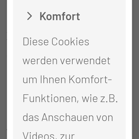
Komfort
bleibt mir ausreichend
Zeit für die Familie. Und
Diese Cookies
das hatte ich so bei
werden verwendet
meinem Job im
um Ihnen Komfort-
Pflegeheim vorher nicht.
Funktionen, wie z.B.
Da war nicht Feierabend,
das Anschauen von
wenn Feierabend war,
Videos, zur