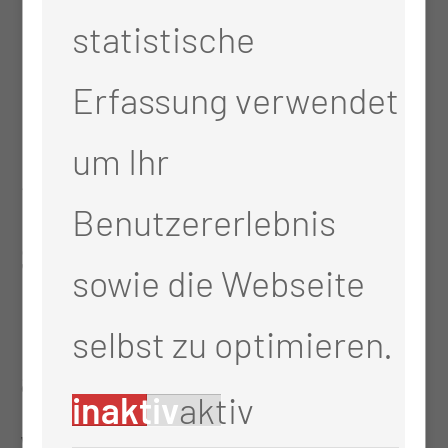
statistische
Die Frühschicht dauert
Erfassung verwendet
beispielsweise von 6 bis
um Ihr
12.30 Uhr und die
Benutzererlebnis
Spätschicht z.B. von 13.30
sowie die Webseite
bis 20 Uhr, immer
selbst zu optimieren.
abhängig davon, auf
inaktiv
aktiv
welcher Station ich bin. Da