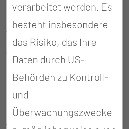
verarbeitet werden. Es
Leitung der TSG, den
besteht insbesondere
Vorarbeitern, zwischen
das Risiko, das Ihre
den Kollegen selbst. Das
Daten durch US-
passt. Und es ist eine
Behörden zu Kontroll-
fordernde Tätigkeit.
und
Langeweile kommt keine
Überwachungszwecke
auf, man hat immer was zu