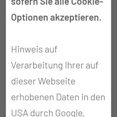
sofern Sie alle Cookie-
angekommen und ich
Optionen akzeptieren.
möchte hierbleiben.
Hinweis auf
Was macht die Arbeit für
Verarbeitung Ihrer auf
Sie aus? Was macht Sie so
dieser Webseite
glücklich?
erhobenen Daten in den
Alles. Die Kollegen, die
USA durch Google,