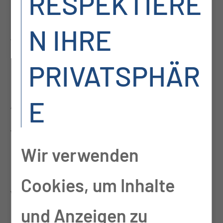
RESPEKTIERE
Erst mal ist es ein
N IHRE
familienfreundliches
PRIVATSPHÄR
Unternehmen, die
Arbeitszeiten sind
E
familienfreundlich. Ich
Wir verwenden
hatte viel Gutes gehört
Cookies, um Inhalte
von Kolleginnen, die schon
und Anzeigen zu