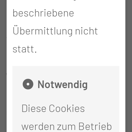
Patienten. Wir bringen
beschriebene
nicht nur wie früher die
Übermittlung nicht
Tabletts mit dem Essen
statt.
rein, wir nehmen ihre
Wünsche entgegen,
Notwendig
richten ihnen das Essen an
Diese Cookies
und kommen eben auch
werden zum Betrieb
mal ins Gespräch. Die