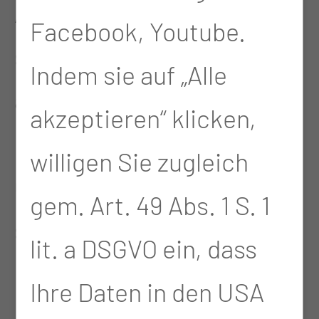
Atmosphäre, das Arbeiten
Facebook, Youtube.
selber. Es ist
Indem sie auf „Alle
abwechslungsreich, es ist
akzeptieren“ klicken,
nicht jeden Tag das
willigen Sie zugleich
Gleiche. Es ist einfach
gem. Art. 49 Abs. 1 S. 1
schön, auch das
lit. a DSGVO ein, dass
Miteinander, die
Ihre Daten in den USA
Kommunikation mit der