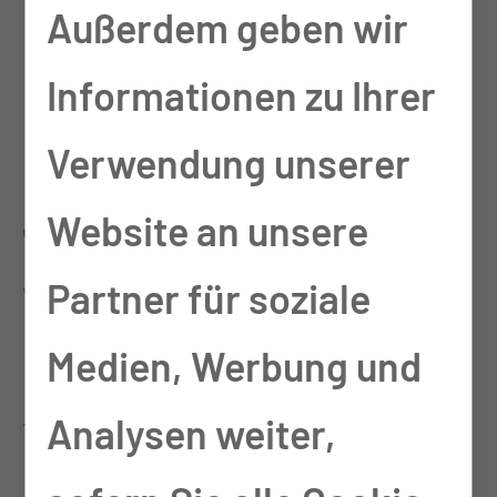
Außerdem geben wir
Empfehlung, zur TSG zu
Informationen zu Ihrer
kommen?
Verwendung unserer
Ja auf jeden Fall! Also es
Website an unsere
war die beste
Partner für soziale
Entscheidung, die ich je
Medien, Werbung und
treffen konnte. Ich bin so
Analysen weiter,
glücklich, ich bin