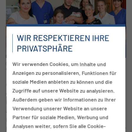
WIR RESPEKTIEREN IHRE
PRIVATSPHÄRE
Wir verwenden Cookies, um Inhalte und
(Foto: Lea Schultchen/MUL-CT) Familie Handke mit Mitarbeitenden
der MUL-CT
Anzeigen zu personalisieren, Funktionen für
soziale Medien anbieten zu können und die
Geboren am ehemaligen Carl-Thiem-Klinikum,
Zugriffe auf unsere Website zu analysieren.
entlassen aus der neuen Medizinischen Universität
Außerdem geben wir Informationen zu Ihrer
Lausitz – Carl Thiem: Katharina und Martin Handke
Verwendung unserer Website an unsere
aus Cottbus freuen sich über ihre drei neuen
Partner für soziale Medien, Werbung und
Erdenbürger – Marie, Luisa und Erik. Es ist die erste
Analysen weiter, sofern Sie alle Cookie-
Drillingsgeburt seit 2022 am ehemaligen CTK. Davor