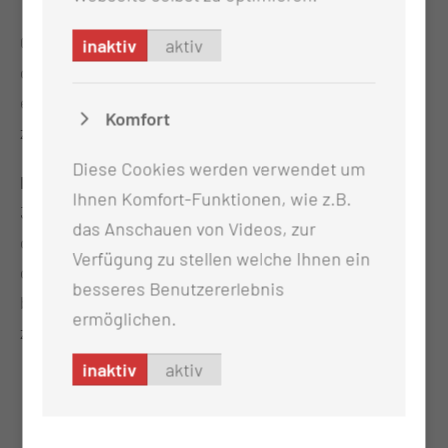
Glücklich hat die siebenköpfige Familie am 30. Juli
inaktiv
aktiv
das Universitätsklinikum verlassen, um nun in den
eigenen vier Wänden den neuen Lebensabschnitt
Komfort
zu genießen.
Diese Cookies werden verwendet um
Hintergrund:
2024 sind bislang am CTK (1.1.24 bis
Ihnen Komfort-Funktionen, wie z.B.
30.06.24) und in den ersten Wochen seit Gründung
das Anschauen von Videos, zur
des Universitätsklinikums (ab 1.7.24) 542 Kinder
Verfügung zu stellen welche Ihnen ein
geboren worden (Stand: 30.07.2024). Darunter
besseres Benutzererlebnis
befinden sich 263 Mädchen und 279 Jungen. Hierzu
ermöglichen.
zählen 16 Zwillingspaare und eine Drillingsgeburt.
inaktiv
aktiv