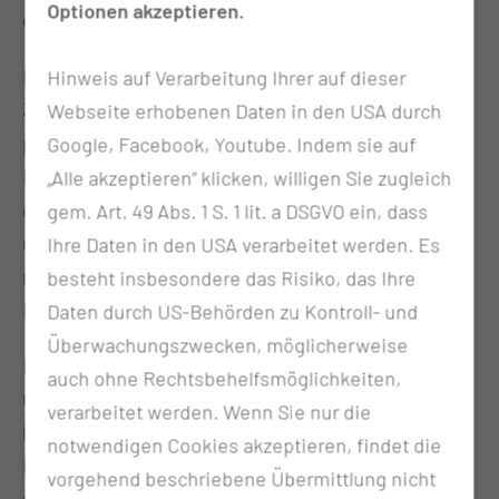
Optionen akzeptieren.
gab es 2020 Drillinge am Klinikum.
Marie, Luisa und Erik kamen am 13. Juni 2024 in der
Hinweis auf Verarbeitung Ihrer auf dieser
31. Schwangerschaftswoche von Katharina Handke
Webseite erhobenen Daten in den USA durch
per Kaiserschnitt gesund auf die Welt. „Vom
Google, Facebook, Youtube. Indem sie auf
Kreißsaal ging es direkt auf die Frühchenstation“,
„Alle akzeptieren“ klicken, willigen Sie zugleich
erzählt der 39-jährige Martin Handke. „Wir freuen
gem. Art. 49 Abs. 1 S. 1 lit. a DSGVO ein, dass
uns, dass alle wohlauf sind und stellen uns jetzt der
Ihre Daten in den USA verarbeitet werden. Es
neuen Herausforderung“, ergänzt die 40-jährige
besteht insbesondere das Risiko, das Ihre
Katharina Handke.
Daten durch US-Behörden zu Kontroll- und
Überwachungszwecken, möglicherweise
Das Paar hat bereits zwei Kinder, die ebenfalls in
auch ohne Rechtsbehelfsmöglichkeiten,
Cottbus am Klinikum das Licht der Welt erblickt
verarbeitet werden. Wenn Sie nur die
haben. Der sechsjährige Fritz und die zehnjährige
notwendigen Cookies akzeptieren, findet die
Leni komplettieren das Familienglück. „Wir haben
vorgehend beschriebene Übermittlung nicht