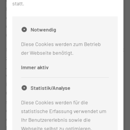
uns ein drittes Kind gewünscht. Als ich erfahren
statt.
habe, dass es drei werden, war ich aber schon sehr
erstaunt und bin sofort zu meinem Mann gefahren,
um ihm die überraschende Botschaft zu
Notwendig
überbringen“, denkt Katharina Handke zurück.
Diese Cookies werden zum Betrieb
Mit der Betreuung vor, während und nach der Geburt
der Webseite benötigt.
zeigt sich die neue Großfamilie äußerst zufrieden.
„Ein großer Dank geht an die Hebammen und alle
Immer aktiv
weiteren Beteiligten im Kreißsaal, an das Team der
Frühchenstation und an die Mitarbeitenden der
Statistik/Analyse
Gynäkologie, die uns wunderbar unterstützt haben“,
sind sich die Handkes einig. „Wir hatten jederzeit
Diese Cookies werden für die
ein gutes Gefühl. Schön, dass es solch eine
statistische Erfassung verwendet um
qualitativ hochwertige medizinische Betreuung für
Ihr Benutzererlebnis sowie die
Frühgeborene in Cottbus gibt.“
Webseite selbst zu optimieren.