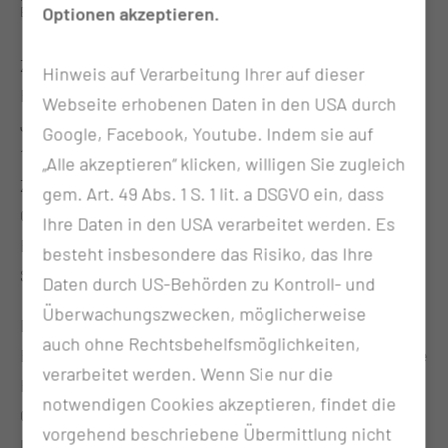
Optionen akzeptieren.
Elisabeth Holfeld (Förderverein)
Zum wiederholten Male konnte sich der
Hinweis auf Verarbeitung Ihrer auf dieser
Förderverein der Klinik für Kinder- und
Webseite erhobenen Daten in den USA durch
Jugendmedizin Cottbus e.V. über eine Spende von
Google, Facebook, Youtube. Indem sie auf
1.000 Euro vom Blaulichtreport Lausitz, in
„Alle akzeptieren“ klicken, willigen Sie zugleich
Zusammenarbeit mit dem Großmarkt Selgros
gem. Art. 49 Abs. 1 S. 1 lit. a DSGVO ein, dass
Cottbus, freuen. Das Geld wurde im Rahmen eines
Ihre Daten in den USA verarbeitet werden. Es
Events der Blaulicht Meile auf dem Gelände von
besteht insbesondere das Risiko, das Ihre
Selgros im März gesammelt.
Daten durch US-Behörden zu Kontroll- und
Überwachungszwecken, möglicherweise
Durch die Veranstaltung sind an diesem Tag 2.000
auch ohne Rechtsbehelfsmöglichkeiten,
Euro an Spendengeldern zusammengekommen. Die
verarbeitet werden. Wenn Sie nur die
Hälfte davon kommt dem Ronald-McDonald-Haus in
notwendigen Cookies akzeptieren, findet die
Cottbus, direkt neben der Medizinischen
vorgehend beschriebene Übermittlung nicht
Universität Lausitz, zugute. „Die andere Hälfte