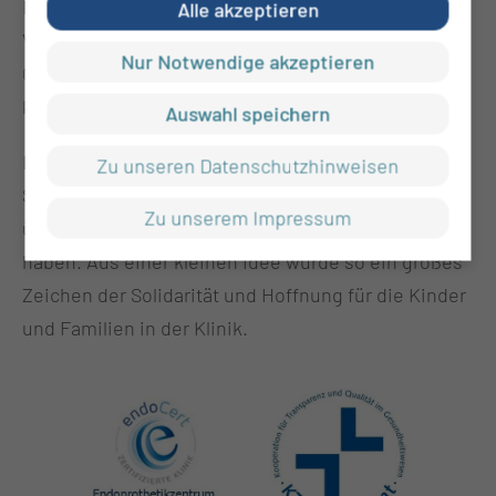
Nadja Schiller möglich, die auf ihre
Alle akzeptieren
Veranstaltungsgage verzichtete, sodass sogar die
Nur Notwendige akzeptieren
Gebühren der Spendenplattform gedeckt werden
konnten.
Auswahl speichern
Ein herzlicher Dank gilt allen Spenderinnen und
Zu unseren Datenschutzhinweisen
Spendern, die mit ihrer Unterstützung insgesamt
Zu unserem Impressum
über 6.000 Euro für den guten Zweck ermöglicht
haben. Aus einer kleinen Idee wurde so ein großes
Zeichen der Solidarität und Hoffnung für die Kinder
und Familien in der Klinik.