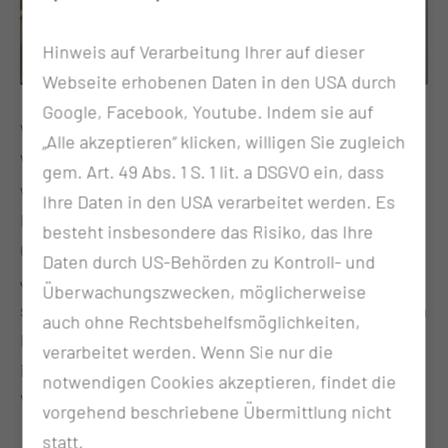
Hinweis auf Verarbeitung Ihrer auf dieser
Webseite erhobenen Daten in den USA durch
Google, Facebook, Youtube. Indem sie auf
Was als Wettschuldeinlösung des Cottbuser
„Alle akzeptieren“ klicken, willigen Sie zugleich
Wachermachers begann, hat sich zu einer
gem. Art. 49 Abs. 1 S. 1 lit. a DSGVO ein, dass
wunderbaren Spendenaktion für die
Ihre Daten in den USA verarbeitet werden. Es
Kinderkrebsstation der MUL – CT entwickelt. Radio
besteht insbesondere das Risiko, das Ihre
Cottbus Moderator Ronny Gersch verlor die
Daten durch US-Behörden zu Kontroll- und
Jahreswertung der Wachermacher-Wette und löste
Überwachungszwecken, möglicherweise
seine Wettschuld ein, indem er Sporttrainerin Manja
auch ohne Rechtsbehelfsmöglichkeiten,
Koal während ihrer Arbeit als Mobilisationstrainerin
verarbeitet werden. Wenn Sie nur die
in der Kinderklinik in Cottbus begleitete. Dieser
notwendigen Cookies akzeptieren, findet die
Vorschlag gewann mit 37 % aller Stimmen.
vorgehend beschriebene Übermittlung nicht
statt.