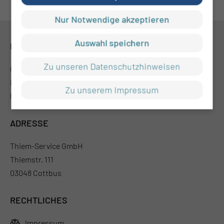
Nur Notwendige akzeptieren
Auswahl speichern
KONTAKT
Zu unseren Datenschutzhinweisen
0355 46 -0
info@mul-ct.de
Zu unserem Impressum
https://mul-tsg.de/
ADRESSE
Thiem-Service GmbH
Thiemstr. 111
03048 Cottbus
RECHTLICHES
Impressum