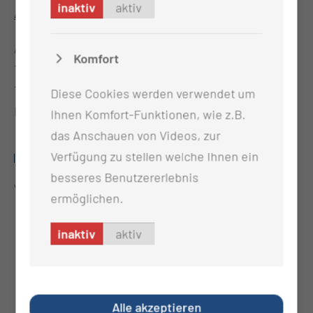
inaktiv
aktiv
Anmeldungen bitte an:
Ambulante Krebsberatungsstelle
Komfort
Thiemstr. 111, 03048 Cottbus
Tel.: 0355-46 1995
Diese Cookies werden verwendet um
Mail:
Krebsberatungsstelle@mul-ct.de
Ihnen Komfort-Funktionen, wie z.B.
das Anschauen von Videos, zur
Verfügung zu stellen welche Ihnen ein
SPORT FREI!
besseres Benutzererlebnis
J.Nohr (Dipl.-Soz.arb./-päd.(FH))
ermöglichen.
inaktiv
aktiv
Alle akzeptieren