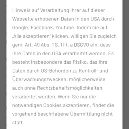
Ambulante Krebsberatungsstelle
Hinweis auf Verarbeitung Ihrer auf dieser
Thiemstrasse 111
Webseite erhobenen Daten in den USA durch
03048 Cottbus
Google, Facebook, Youtube. Indem sie auf
Kurzbeschreibung
„Alle akzeptieren“ klicken, willigen Sie zugleich
Bewegungs- und Begegnungsangebot
gem. Art. 49 Abs. 1 S. 1 lit. a DSGVO ein, dass
Ihre Daten in den USA verarbeitet werden. Es
Das
Bewegungs- und Begegnungsangebot
der
besteht insbesondere das Risiko, das Ihre
ambulanten Krebsberatungsstelle Cottbus richtet
Daten durch US-Behörden zu Kontroll- und
sich an Menschen mit einer Krebserkrankung
Überwachungszwecken, möglicherweise
während oder nach einer Therapie und ist
auch ohne Rechtsbehelfsmöglichkeiten,
kostenfrei.
verarbeitet werden. Wenn Sie nur die
notwendigen Cookies akzeptieren, findet die
Laufen in der Natur hat positive Effekte auf Körper
vorgehend beschriebene Übermittlung nicht
und Psyche und setzt Prozesse in Gang, die zu einer
statt.
höheren Lebensqualität beitragen können und das