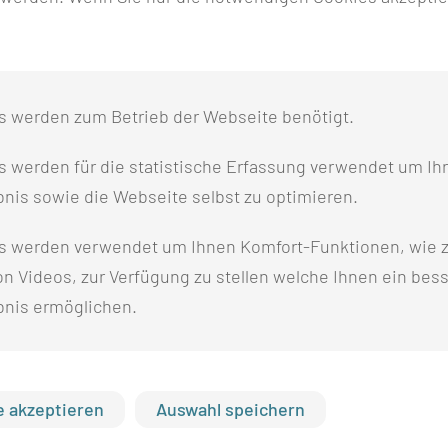
inische Universität Lausitz – Carl Thiem
s werden zum Betrieb der Webseite benötigt.
 werden für die statistische Erfassung verwendet um Ihr
nis sowie die Webseite selbst zu optimieren.
arles University and Military
s werden verwendet um Ihnen Komfort-Funktionen, wie z
n Videos, zur Verfügung zu stellen welche Ihnen ein bes
bnis ermöglichen.
cal University, Potsdam
 akzeptieren
Auswahl speichern
gsburg