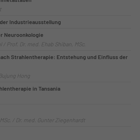
t
der Industrieausstellung
er Neuroonkologie
 / Prof. Dr. med. Ehab Shiban, MSc.
ach Strahlentherapie: Entstehung und Einfluss der
 Bujung Hong
ahlentherapie in Tansania
 MSc. / Dr. med. Gunter Ziegenhardt