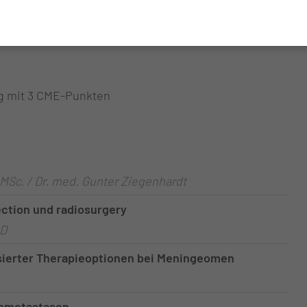
rg mit 3 CME-Punkten
 MSc. / Dr. med. Gunter Ziegenhardt
ction und radiosurgery
hD
sierter Therapieoptionen bei Meningeomen
rnmetastasen