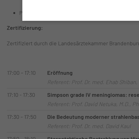
PD Dr. med. Klaus-Henning Kahl
Zertifizierung:
Zertifiziert durch die Landesärztekammer Brandenbu
17:00 – 17:10
Eröffnung
Referent: Prof. Dr. med. Ehab Shiban,
17:10 - 17:30
Simpson grade IV meningiomas: rese
Referent: Prof. David Netuka, M.D., P
17:30 – 17:50
Die Bedeutung moderner strahlenba
Referent: Prof. Dr. med. David Kaul
17:50 – 18:10
Stereotaktische Bestrahlung von Hi