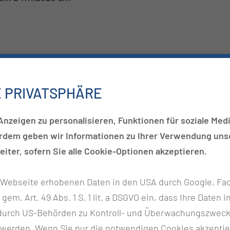
ben.
E PRIVATSPHÄRE
nzeigen zu personalisieren, Funktionen für soziale Medi
erdem geben wir Informationen zu Ihrer Verwendung unse
iter, sofern Sie alle Cookie-Optionen akzeptieren.
r Webseite erhobenen Daten in den USA durch Google, Fac
h gem. Art. 49 Abs. 1 S. 1 lit. a DSGVO ein, dass Ihre Date
ausitz – Carl Thiem
n durch US-Behörden zu Kontroll- und Überwachungszwec
 werden. Wenn Sie nur die notwendigen Cookies akzeptie