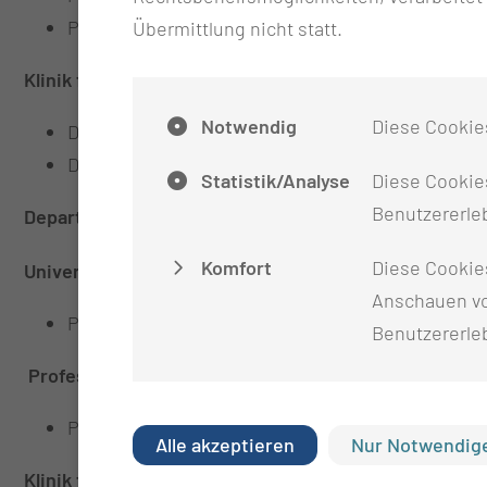
PD Dr. med. Bujung Hong
Übermittlung nicht statt.
Klinik für Radioonkologie und Strahlentherapie, Mediz
Notwendig
Diese Cookie
Dr. med. Gunter Ziegenhardt
Dr. med. Sonia Ziegler
Statistik/Analyse
Diese Cookies
Benutzererleb
Department of Neurosurgery and Neurooncology
, Ch
Komfort
Diese Cookie
University Hospital Prague
Anschauen vo
Prof. David Netuka, M.D., PhD
Benutzererle
Professur für Strahlentherapie, HMU Health and Medi
Prof. Dr. med. David Kaul
Alle akzeptieren
Nur Notwendige
Klinik für Strahlentherapie, Universitätsklinikum Au