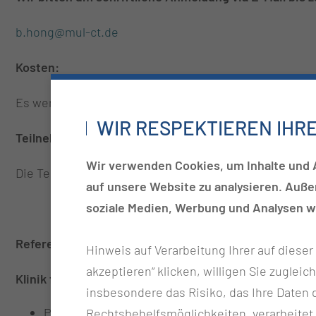
b.hong@mul-ct.de
Kosten:
Es werden keine Gebühren für die Veranstaltung erho
WIR RESPEKTIEREN IHR
Teilnehmerzahl:
Wir verwenden Cookies, um Inhalte und A
Die Teilnehmerzahl ist nicht begrenzt.
auf unsere Website zu analysieren. Auß
soziale Medien, Werbung und Analysen we
Referent:innen:
Hinweis auf Verarbeitung Ihrer auf diese
akzeptieren“ klicken, willigen Sie zugleic
Klinik für Neurochirurgie, Medizinische Universität L
insbesondere das Risiko, das Ihre Date
Prof. Dr. med. Ehab Shiban, MSc
Rechtsbehelfsmöglichkeiten, verarbeitet