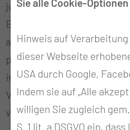
Sie alle Cookie-Optionen
juristische Person,
Behörde, Einrichtung oder
Hinweis auf Verarbeitung 
andere Stelle, der
dieser Webseite erhobene
personenbezogene Daten
USA durch Google, Faceb
im Auftrag des
Indem sie auf „Alle akzept
Verantwortlichen
willigen Sie zugleich gem.
verarbeitet.
S. 1 lit. a DSGVO ein, dass