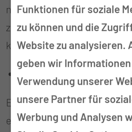
Funktionen für soziale M
natürlichen Person
zu können und die Zugrif
zugewiesen werden
Website zu analysieren.
können.
geben wir Informationen 
Auftragsverarbeiter
Verwendung unserer Web
unsere Partner für sozia
Ein Auftragsverarbeiter ist
Werbung und Analysen we
eine natürliche oder