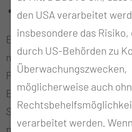
Empfänger
den USA verarbeitet werd
insbesondere das Risiko, 
Empfänger ist eine
durch US-Behörden zu Kon
natürliche oder juristische
Überwachungszwecken,
Person, Behörde,
möglicherweise auch oh
Einrichtung oder andere
Rechtsbehelfsmöglichkei
Stelle, denen
verarbeitet werden. Wenn 
personenbezogene Daten