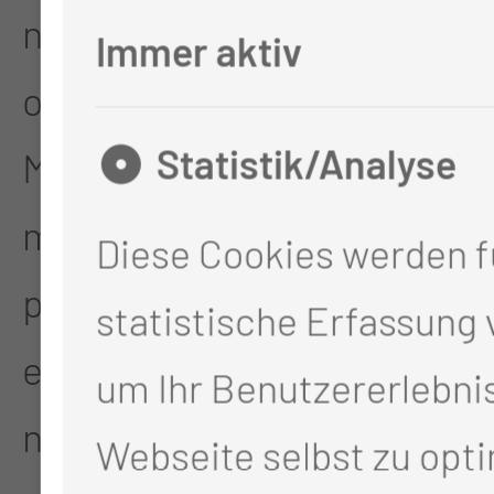
nach dem Unionsrecht
Immer aktiv
oder dem Recht der
Statistik/Analyse
Mitgliedstaaten
möglicherweise
Diese Cookies werden f
personenbezogene Daten
statistische Erfassung
erhalten, gelten jedoch
um Ihr Benutzererlebnis
nicht als Empfänger.
Webseite selbst zu opt