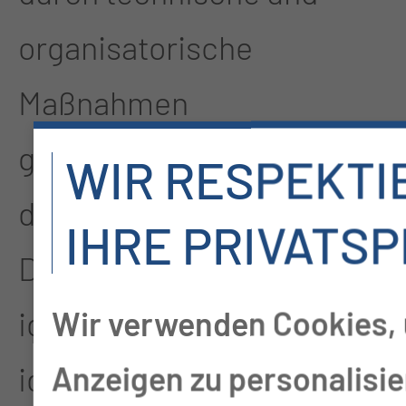
organisatorische
Maßnahmen
gewährleisten wird, dass
WIR RESPEKTI
die personenbezogenen
IHRE PRIVATS
Daten nicht einer
Wir verwenden Cookies, 
identifizierten oder
Anzeigen zu personalisie
identifizierbaren